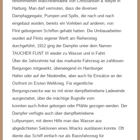
renommierten Maschinenfabrik von Christiansen & Meyer in
Harburg. Man darf vermuten, dass die diversen
Dampfaggregate, Pumpen und Spills, die nach und nach
eingebaut wurden, bereits ein Vorleben auf anderen, von
Flint geborgenen Schiffen gehabt hatten. Die Umbauarbeiten
wurden auf Flints eigener Werft am Reiherstieg
durchgeführt, 1912 ging der Dampfer unter dem Namen
TAUCHER FLINT III wieder zu Wasser und in Fahrt.
Über die Jahrzehnte hat das markante Fahrzeug an zahllosen
Bergungen mitgewirkt, überwiegend im Hamburger
Hafen oder auf der Niederelbe, aber auch für Einsätze an der
Ostfront im Ersten Weltkrieg. Für eigentliche
Bergungszwecke war es mit einer dampfbetriebene Ladewinde
ausgestattet, über die mächtige Bugrolle vorn
konnten auch Anker geborgen oder Pfähle gezogen werden. Der
Dampfer verfügte auch über dampfbetriebene
Luftpumpen, mit deren Hilfe man das Wasser aus
abgedichteten Sektionen eines Wracks ausblasen konnte. Oft
diente das Schiff einfach nur als Basisfahrzeug für