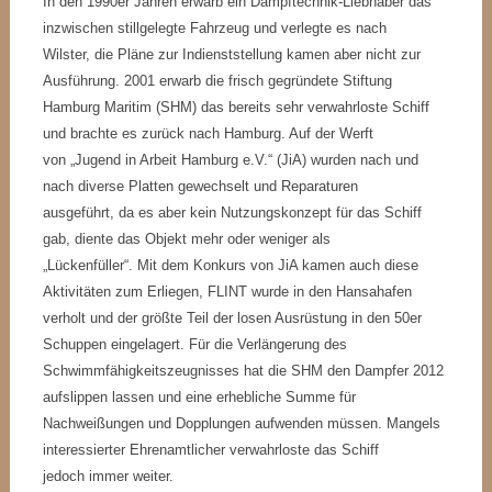
In den 1990er Jahren erwarb ein Dampftechnik-Liebhaber das
inzwischen stillgelegte Fahrzeug und verlegte es nach
Wilster, die Pläne zur Indienststellung kamen aber nicht zur
Ausführung. 2001 erwarb die frisch gegründete Stiftung
Hamburg Maritim (SHM) das bereits sehr verwahrloste Schiff
und brachte es zurück nach Hamburg. Auf der Werft
von „Jugend in Arbeit Hamburg e.V.“ (JiA) wurden nach und
nach diverse Platten gewechselt und Reparaturen
ausgeführt, da es aber kein Nutzungskonzept für das Schiff
gab, diente das Objekt mehr oder weniger als
„Lückenfüller“. Mit dem Konkurs von JiA kamen auch diese
Aktivitäten zum Erliegen, FLINT wurde in den Hansahafen
verholt und der größte Teil der losen Ausrüstung in den 50er
Schuppen eingelagert. Für die Verlängerung des
Schwimmfähigkeitszeugnisses hat die SHM den Dampfer 2012
aufslippen lassen und eine erhebliche Summe für
Nachweißungen und Dopplungen aufwenden müssen. Mangels
interessierter Ehrenamtlicher verwahrloste das Schiff
jedoch immer weiter.